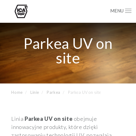
MENU
Parkea UV on
site
Home
Linie
Parkea
Parkea UV on site
Linia
Parkea UV on site
obejmuje
innowacyjne produkty, które dzięki
zastosowaniu technologii UV, pozwalają