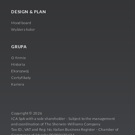
DESIGN & PLAN
Mood board
Wybierz kolor
GRUPA
O firmie
Historia
Ekorozwój
Certyfikaty
Kariera
Copyright © 2026
ICA SpA with a sole shareholder - Subject to the management
and coordination of The Sherwin-Williams Company
Tax ID., VAT and Reg. No. Italian Business Register - Chamber of
Commerce of Marche 00909430431