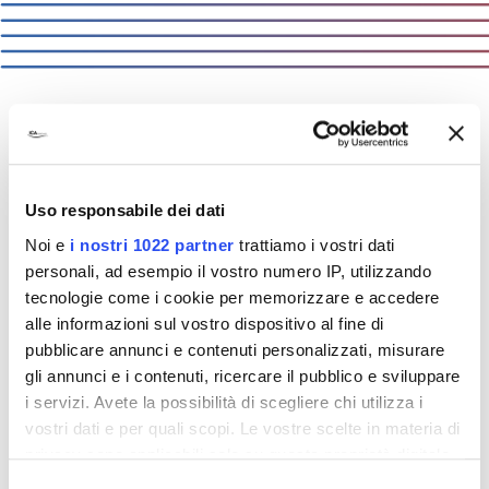
ICA:
solutions that matter
Uso responsabile dei dati
Wiemy co liczy się dla naszych klientów.
Noi e
i nostri 1022 partner
trattiamo i vostri dati
Znamy ich wyzwania, ich produkty oraz ich
personali, ad esempio il vostro numero IP, utilizzando
rynki zbytu. Dlatego też oferujemy
tecnologie come i cookie per memorizzare e accedere
rozwiązania. Rozwiązania, które mają
alle informazioni sul vostro dispositivo al fine di
znaczenie.
pubblicare annunci e contenuti personalizzati, misurare
gli annunci e i contenuti, ricercare il pubblico e sviluppare
i servizi. Avete la possibilità di scegliere chi utilizza i
vostri dati e per quali scopi. Le vostre scelte in materia di
privacy sono applicabili solo su questa proprietà digitale
in cui avete effettuato le vostre scelte. È possibile
Selezione