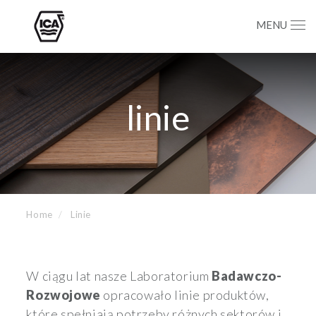
MENU
linie
Home
Linie
W ciągu lat nasze Laboratorium
Badawczo-
Rozwojowe
opracowało linie produktów,
które spełniają potrzeby różnych sektorów i