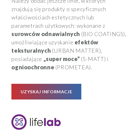
Należy dodać jeszcze linie, w których
znajdują się produkty o specyficznych
właściwościach estetycznych lub
parametrach użytkowych: wykonane z
surowców odnawialnych
(BIO COATINGS),
umożliwiające uzyskanie
efektów
teksturalnych
(URBAN MATTER),
posiadające
„super moce”
(S-MATT) i
ognioochronne
(PROMETEA).
UZYSKAJ INFORMACJE