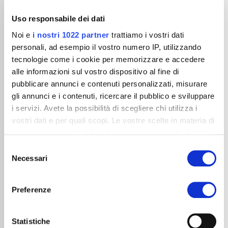
Uso responsabile dei dati
Noi e
i nostri 1022 partner
trattiamo i vostri dati
personali, ad esempio il vostro numero IP, utilizzando
tecnologie come i cookie per memorizzare e accedere
alle informazioni sul vostro dispositivo al fine di
pubblicare annunci e contenuti personalizzati, misurare
gli annunci e i contenuti, ricercare il pubblico e sviluppare
i servizi. Avete la possibilità di scegliere chi utilizza i
vostri dati e per quali scopi. Le vostre scelte in materia di
privacy sono applicabili solo su questa proprietà digitale
in cui avete effettuato le vostre scelte. È possibile
Selezione
URBAN MATTER
modificare o revocare il proprio consenso in qualsiasi
Necessari
del
momento dalla Dichiarazione sui cookie o facendo clic
consenso
Efekty tekstury
sull'icona di attivazione della privacy.
Preferenze
Con il tuo consenso, vorremmo anche:
raccogliere informazioni sulla tua posizione
Statistiche