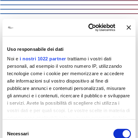
ODKRYWAJ NASZE PRODU
Uso responsabile dei dati
KTY
Noi e
i nostri 1022 partner
trattiamo i vostri dati
NA WIRTUALNYM SPACERZ
personali, ad esempio il vostro numero IP, utilizzando
E
tecnologie come i cookie per memorizzare e accedere
alle informazioni sul vostro dispositivo al fine di
pubblicare annunci e contenuti personalizzati, misurare
JAKIE MOŻLIWOŚCI DAJE NASZ
gli annunci e i contenuti, ricercare il pubblico e sviluppare
WIRTUALNY SPACER
:
i servizi. Avete la possibilità di scegliere chi utilizza i
vostri dati e per quali scopi. Le vostre scelte in materia di
privacy sono applicabili solo su questa proprietà digitale
in cui avete effettuato le vostre scelte. È possibile
Selezione
modificare o revocare il proprio consenso in qualsiasi
Necessari
del