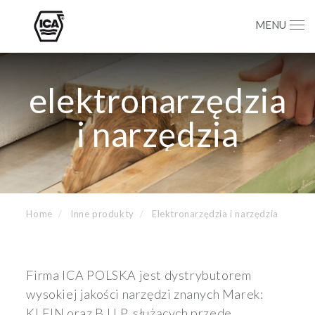
MENU
elektronarzędzia
i narzędzia
Home
Inne produkty
Elektronarzędzia i narzędzia
Firma ICA POLSKA jest dystrybutorem
wysokiej jakości narzędzi znanych Marek:
KLEIN oraz B.U.P. służących przede