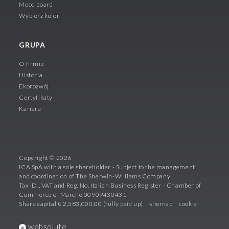
Mood board
Wybierz kolor
GRUPA
O firmie
Historia
Ekorozwój
Certyfikaty
Kariera
Copyright © 2026
ICA SpA with a sole shareholder - Subject to the management
and coordination of The Sherwin-Williams Company
Tax ID., VAT and Reg. No. Italian Business Register - Chamber of
Commerce of Marche 00909430431
Share capital € 2,583,000.00 (fully paid up)
sitemap
cookie
websolute