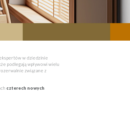
ekspertów w dziedzinie
akże podlegają wpływowi wielu
erozerwalnie związane z
ach
czterech nowych