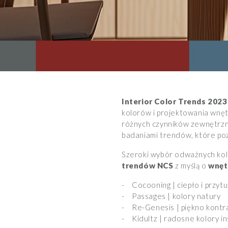
Interior Color Trends 202
kolorów i projektowania wnęt
różnych czynników zewnętrzny
badaniami trendów, które po
Szeroki wybór odważnych kol
trendów NCS
z myślą o
wnęt
- Cocooning | ciepło i przytu
- Passages | kolory natury
- Re-Genesis | piękno kont
- Kidultz | radosne kolory i