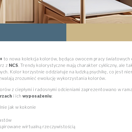
3+
to nowa kolekcja kolorów, będąca owocem pracy światowych 
rz z
NCS
. Trendy kolorystyczne mają charakter cykliczny, ale t
ch. Kolor korzystnie oddziałuje na ludzką psychikę, co jest ni
zwalają zrozumieć ewolucję wykorzystania kolorów.
orów z ciepłymi i radosnymi odcieniami zaprezentowano w ram
rzach
i ich
wyposażeniu
:
lnie jak w kokonie
rastów
nspirowane wirtualną rzeczywistością