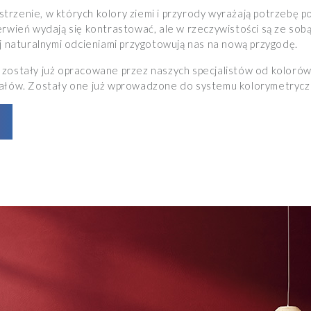
trzenie, w których kolory ziemi i przyrody wyrażają potrzebę p
rwień wydają się kontrastować, ale w rzeczywistości są ze sobą
ej naturalnymi odcieniami przygotowują nas na nową przygodę.
zostały już opracowane przez naszych specjalistów od kolorów 
iałów. Zostały one już wprowadzone do systemu kolorymetryc