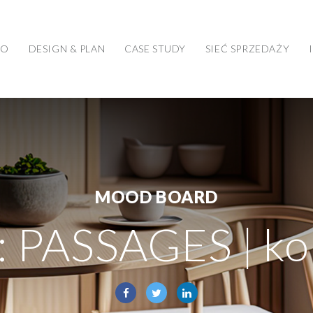
WO
DESIGN & PLAN
CASE STUDY
SIEĆ SPRZEDAŻY
MOOD BOARD
 PASSAGES | kol