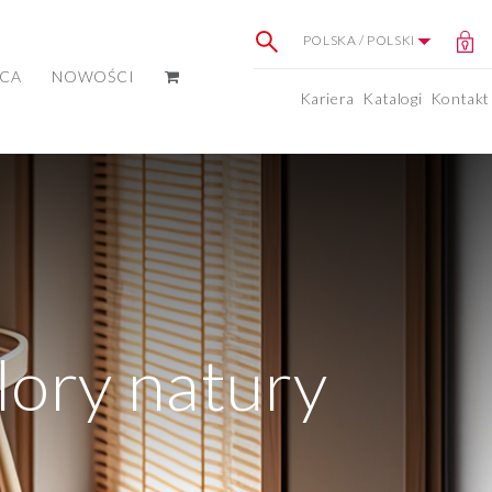
POLSKA / POLSKI
ICA
NOWOŚCI
Kariera
Katalogi
Kontakt
ory natury