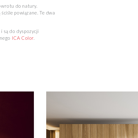
owrotu do natury.
 ściśle powiązane. Te dwa
i są do dyspozycji
znego
ICA Color
.