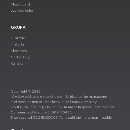
Mood board
Wybierz kolor
GRUPA
O firmie
Historia
Ekorozwój
Certyfikaty
Kariera
Copyright © 2026
ICA SpA with a sole shareholder - Subject to the management
and coordination of The Sherwin-Williams Company
Tax ID., VAT and Reg. No. Italian Business Register - Chamber of
Commerce of Marche 00909430431
Share capital € 2,583,000.00 (fully paid up)
sitemap
cookie