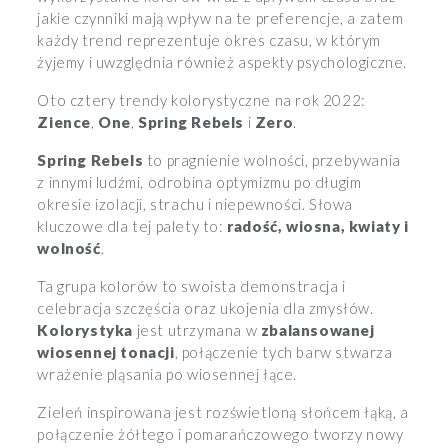
jakie czynniki mają wpływ na te preferencje, a zatem
każdy trend reprezentuje okres czasu, w którym
żyjemy i uwzględnia również aspekty psychologiczne.
Oto cztery trendy kolorystyczne na rok 2022:
Zience
,
One
,
Spring
Rebels
i
Zero
.
Spring Rebels
to pragnienie wolności, przebywania
z innymi ludźmi, odrobina optymizmu po długim
okresie izolacji, strachu i niepewności. Słowa
kluczowe dla tej palety to:
radość, wiosna, kwiaty i
wolność
.
Ta grupa kolorów to swoista demonstracja i
celebracja szczęścia oraz ukojenia dla zmysłów.
Kolorystyka
jest utrzymana w
zbalansowanej
wiosennej tonacji
, połączenie tych barw stwarza
wrażenie pląsania po wiosennej łące.
Zieleń inspirowana jest rozświetloną słońcem łąką, a
połączenie żółtego i pomarańczowego tworzy nowy