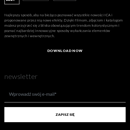
Najlepszy sposób, aby na bieżąco poznawać wszystkie nowości ICA i
proponowane przez nią nowe efekty. Dzięki filmom, zdjęciom i katalogom
możesz przyjrzeć się z bliska obowiązującym trendom kolorystycznym i
poznać najbardziej innowacyjne sposoby wykańczania elementów
zewnętrznych i wewnętrznych.
DOWNLOAD NOW
newsletter
ZAPISZ SIĘ