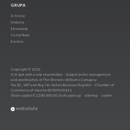
GRUPA
O firmie
Historia
Ekorozwój
Certyfikaty
Kariera
Copyright © 2026
ICA SpA with a sole shareholder - Subject to the management
and coordination of The Sherwin-Williams Company
Tax ID., VAT and Reg. No. Italian Business Register - Chamber of
Commerce of Marche 00909430431
Share capital € 2,583,000.00 (fully paid up)
sitemap
cookie
websolute