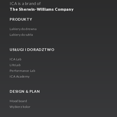
ICA is a brand of
The Sherwin-Williams Company
PRODUKTY
Lakiery do drewna
Lakiery do szkła
USŁUGI I DORADZTWO
ICA Lab
LifeLab
Performance Lab
ICA Academy
DESIGN & PLAN
Mood board
Wybierz kolor