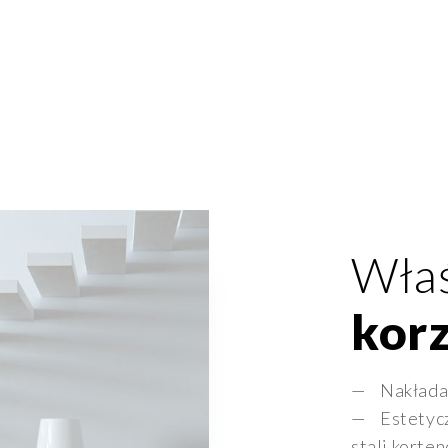
Właś
korz
Nakłada
Estetyc
stali korte