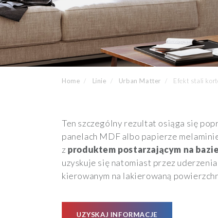
Home
Linie
Urban Matter
Efekt stali kor
Ten szczególny rezultat osiąga się popr
panelach MDF albo papierze melaminie)
z
produktem postarzającym na bazi
uzyskuje się natomiast przez uderzeni
kierowanym na lakierowaną powierzchn
UZYSKAJ INFORMACJE