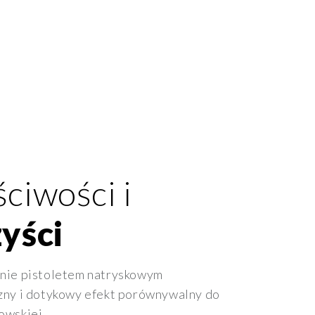
ciwości i
yści
nie pistoletem natryskowym
zny i dotykowy efekt porównywalny do
nowskiej