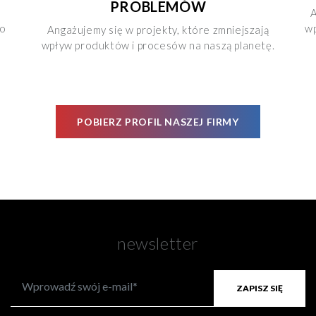
PROBLEMÓW
c
A
go
wp
Angażujemy się w projekty, które zmniejszają
a
wpływ produktów i procesów na naszą planetę.
POBIERZ PROFIL NASZEJ FIRMY
newsletter
ZAPISZ SIĘ