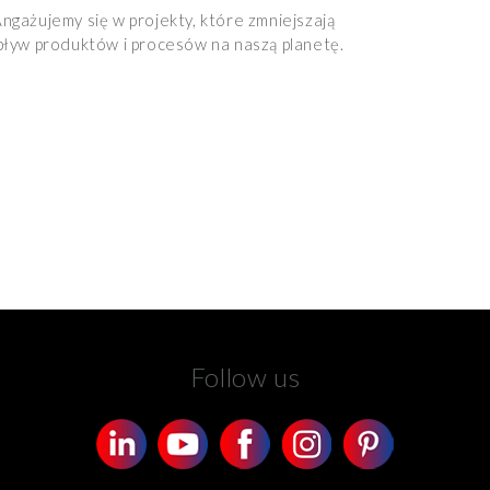
ngażujemy się w projekty, które zmniejszają
ływ produktów i procesów na naszą planetę.
Follow us