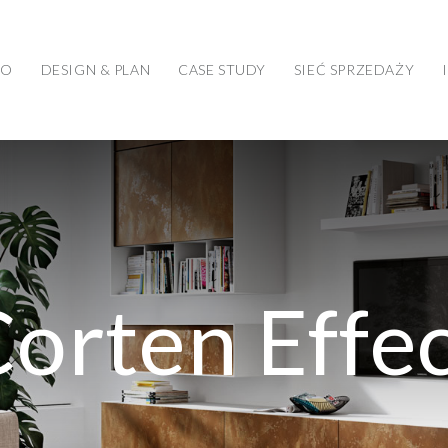
WO
DESIGN & PLAN
CASE STUDY
SIEĆ SPRZEDAŻY
orten Effe