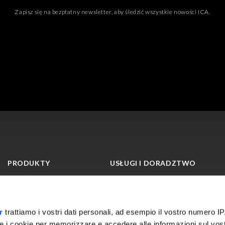
Zapisz się na bezpłatny newsletter, aby śledzić wszystkie nowości ICA.
PRODUKTY
USŁUGI I DORADZTWO
Lakiery do drewna
ICA Lab
Lakiery do szkła
LifeLab
Performance Lab
r
trattiamo i vostri dati personali, ad esempio il vostro numero IP
ICA Academy
e i cookie per memorizzare e accedere alle informazioni sul vos