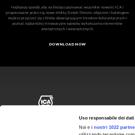
Najlepszy sposób, aby na bieżąco poznawać wszystkie nowości ICA i
proponowane przez nią nowe efekty. Dzięki filmom, zdjęciom i katalogom
możesz przyjrzeć się z bliska obowiązującym trendom kolorystycznym i
poznać najbardziej innowacyjne sposoby wykańczania elementów
zewnętrznych i wewnętrznych.
DOWNLOAD NOW
ICA is a brand of
Uso responsabile dei dati
The Sherwin-Williams
Noi e
i nostri 1022 partne
Company
utilizzando tecnologie com