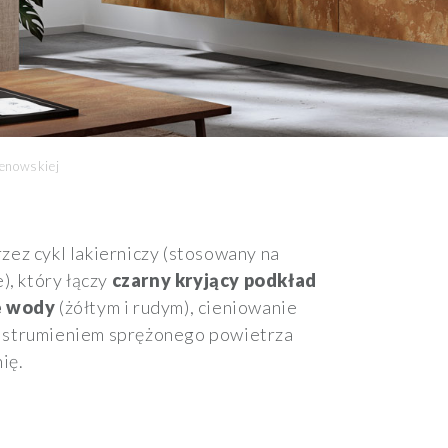
tenowskiej
zez cykl lakierniczy (stosowany na
, który łączy
czarny kryjący podkład
e wody
(żółtym i rudym), cieniowanie
a strumieniem sprężonego powietrza
ię.