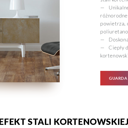
Unikaln
różnorodne
powietrza, 
poliuretano
Doskona
Ciepły d
kortenowsk
GUARDA 
EFEKT STALI KORTENOWSKIE