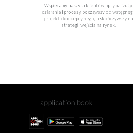
Wspieramy naszych klientów optymalizują
działania i procesy, począwszy od wstępne
projektu koncepcyjnego, a skończywszy n
strategii wejścia na rynek.
application book