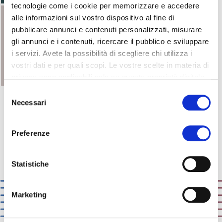
tecnologie come i cookie per memorizzare e accedere
alle informazioni sul vostro dispositivo al fine di
pubblicare annunci e contenuti personalizzati, misurare
gli annunci e i contenuti, ricercare il pubblico e sviluppare
i servizi. Avete la possibilità di scegliere chi utilizza i
vostri dati e per quali scopi. Le vostre scelte in materia di
privacy sono applicabili solo su questa proprietà digitale
in cui avete effettuato le vostre scelte. È possibile
Selezione
modificare o revocare il proprio consenso in qualsiasi
Necessari
del
momento dalla Dichiarazione sui cookie o facendo clic
consenso
sull'icona di attivazione della privacy.
Preferenze
Vai al form
Richiedi informazioni
Con il tuo consenso, vorremmo anche:
raccogliere informazioni sulla tua posizione
Statistiche
geografica, con un'approssimazione di qualche
metro,
Marketing
Identificare il tuo dispositivo, scansionandolo
attivamente alla ricerca di caratteristiche specifiche
(impronte digitali).