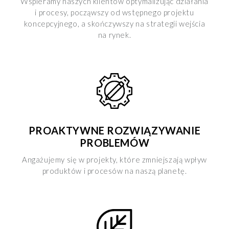
Wspieramy naszych klientów optymalizując działania
i dettagli
” puoi vedere nel dettaglio le finalità dei singoli
i procesy, począwszy od wstępnego projektu
cookie e le terze parti che installano i cookie tramite il
koncepcyjnego, a skończywszy na strategii wejścia
presente sito. Puoi gestire in maniera del tutto autonoma i
na rynek.
cookie tramite la sezione "Cookie Policy - Impostazioni
Cookie", accettando o inibendo l'utilizzo delle diverse
tipologie di Cookie attive sul nostro sito.
Clicca qui
per visualizzare l’Informativa Privacy.
PROAKTYWNE ROZWIĄZYWANIE
PROBLEMÓW
Angażujemy się w projekty, które zmniejszają wpływ
produktów i procesów na naszą planetę.