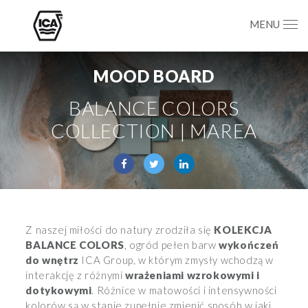
MENU
MOOD BOARD
BALANCE COLORS
COLLECTION | MAREA
Z naszej miłości do natury zrodziła się
KOLEKCJA
BALANCE COLORS
, ogród pełen barw
wykończeń
do wnętrz
ICA Group, w którym zmysły wchodzą w
interakcję z różnymi
wrażeniami wzrokowymi i
dotykowymi
. Różnice w matowości i intensywności
kolorów są w stanie zupełnie zmienić sposób w jaki