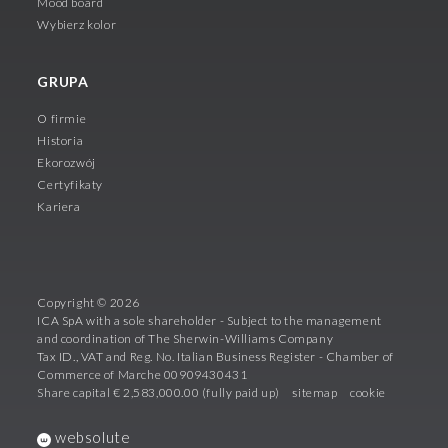
Mood board
Wybierz kolor
GRUPA
O firmie
Historia
Ekorozwój
Certyfikaty
Kariera
Copyright © 2026
ICA SpA with a sole shareholder - Subject to the management
and coordination of The Sherwin-Williams Company
Tax ID., VAT and Reg. No. Italian Business Register - Chamber of
Commerce of Marche 00909430431
Share capital € 2,583,000.00 (fully paid up)
sitemap
cookie
websolute