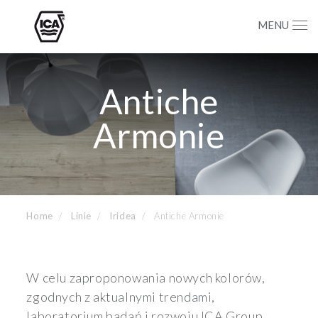
MENU
Antiche
Armonie
Home
Linie
Iridea
Antiche Armonie
W celu zaproponowania nowych kolorów,
zgodnych z aktualnymi trendami,
laboratorium badań i rozwoju ICA Group