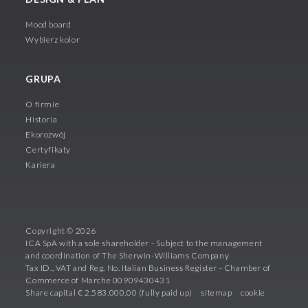
Mood board
Wybierz kolor
GRUPA
O firmie
Historia
Ekorozwój
Certyfikaty
Kariera
Copyright © 2026
ICA SpA with a sole shareholder - Subject to the management
and coordination of The Sherwin-Williams Company
Tax ID., VAT and Reg. No. Italian Business Register - Chamber of
Commerce of Marche 00909430431
Share capital € 2,583,000.00 (fully paid up)
sitemap
cookie