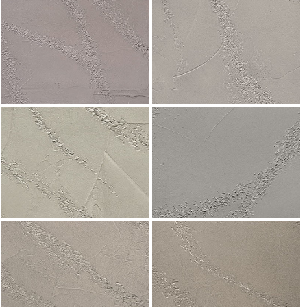
selezionati nei riquadri sottostanti. Cliccando su “
mostra
i dettagli
” puoi vedere nel dettaglio le finalità dei singoli
cookie e le terze parti che installano i cookie tramite il
presente sito. Puoi gestire in maniera del tutto autonoma i
cookie tramite la sezione "Cookie Policy - Impostazioni
Cookie", accettando o inibendo l'utilizzo delle diverse
tipologie di Cookie attive sul nostro sito.
Clicca qui
per visualizzare l’Informativa Privacy.