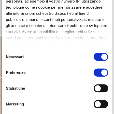
personali, ad esempio il vostro numero IP, utilizzando
tecnologie come i cookie per memorizzare e accedere
alle informazioni sul vostro dispositivo al fine di
pubblicare annunci e contenuti personalizzati, misurare
gli annunci e i contenuti, ricercare il pubblico e sviluppare
i servizi. Avete la possibilità di scegliere chi utilizza i
vostri dati e per quali scopi. Le vostre scelte in materia di
privacy sono applicabili solo su questa proprietà digitale
in cui avete effettuato le vostre scelte. È possibile
Selezione
modificare o revocare il proprio consenso in qualsiasi
Necessari
del
momento dalla Dichiarazione sui cookie o facendo clic
consenso
sull'icona di attivazione della privacy.
Preferenze
Con il tuo consenso, vorremmo anche:
raccogliere informazioni sulla tua posizione
Statistiche
geografica, con un'approssimazione di qualche
metro,
Marketing
Identificare il tuo dispositivo, scansionandolo
attivamente alla ricerca di caratteristiche specifiche