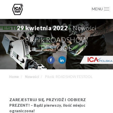
MENU
29 kwietnia 2022
- Nowości
Piknik ROADSHOW
FESTOOL
Home
Nowości
Piknik ROADSHOW FESTOOL
ZAREJESTRUJ SIĘ, PRZYJDŹ I ODBIERZ
PREZENT! – Bądź pierwszy, ilość miejsc
ograniczona!