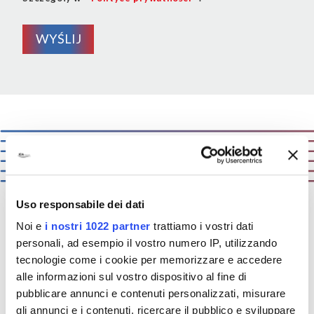
WYŚLIJ
Uso responsabile dei dati
Noi e
i nostri 1022 partner
trattiamo i vostri dati
ICA:
solutions that matter
personali, ad esempio il vostro numero IP, utilizzando
tecnologie come i cookie per memorizzare e accedere
alle informazioni sul vostro dispositivo al fine di
Wiemy co liczy się dla naszych klientów.
pubblicare annunci e contenuti personalizzati, misurare
Znamy ich wyzwania, ich produkty oraz ich
gli annunci e i contenuti, ricercare il pubblico e sviluppare