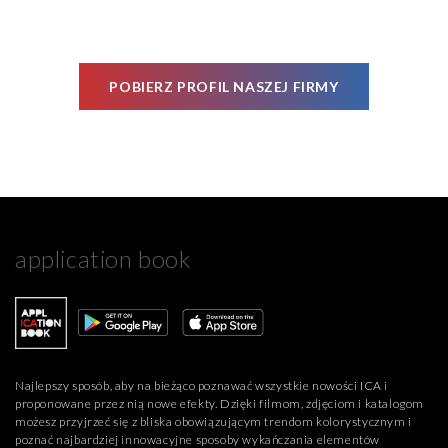
Cookie", accettando o inibendo l'utilizzo delle diverse
tipologie di Cookie attive sul nostro sito.
POBIERZ PROFIL NASZEJ FIRMY
Clicca qui
per visualizzare l’Informativa Privacy.
application book
Najlepszy sposób, aby na bieżąco poznawać wszystkie nowości ICA i
proponowane przez nią nowe efekty. Dzięki filmom, zdjęciom i katalogom
możesz przyjrzeć się z bliska obowiązującym trendom kolorystycznym i
poznać najbardziej innowacyjne sposoby wykańczania elementów