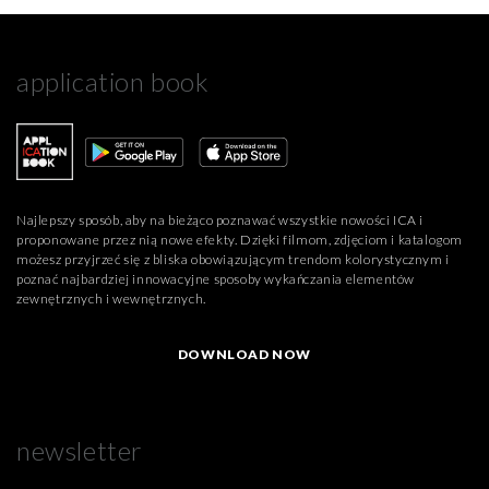
application book
Najlepszy sposób, aby na bieżąco poznawać wszystkie nowości ICA i
proponowane przez nią nowe efekty. Dzięki filmom, zdjęciom i katalogom
możesz przyjrzeć się z bliska obowiązującym trendom kolorystycznym i
poznać najbardziej innowacyjne sposoby wykańczania elementów
zewnętrznych i wewnętrznych.
DOWNLOAD NOW
newsletter