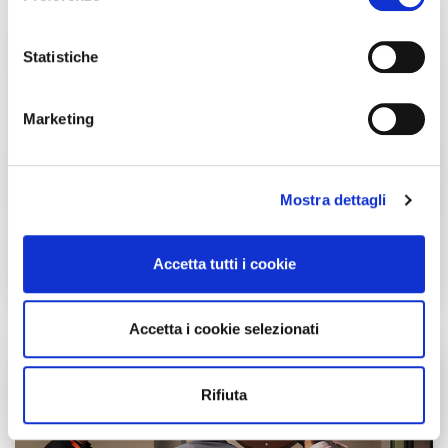
Con il tuo consenso, vorremmo anche:
raccogliere informazioni sulla tua posizione
Statistiche
geografica, con un'approssimazione di qualche
metro,
Marketing
Identificare il tuo dispositivo, scansionandolo
attivamente alla ricerca di caratteristiche specifiche
(impronte digitali).
Mostra dettagli
Approfondisci come vengono elaborati i tuoi dati personali
e imposta le tue preferenze nella
sezione dettagli
. Puoi
modificare o ritirare il tuo consenso in qualsiasi momento
Accetta tutti i cookie
dalla Dichiarazione sui cookie.
Utilizziamo i cookie per personalizzare contenuti ed
Accetta i cookie selezionati
annunci, per fornire funzionalità dei social media e per
analizzare il nostro traffico. Condividiamo inoltre
informazioni sul modo in cui utilizzi il nostro sito con i
Rifiuta
nostri partner che si occupano di analisi dei dati web,
pubblicità e social media, i quali potrebbero combinarle