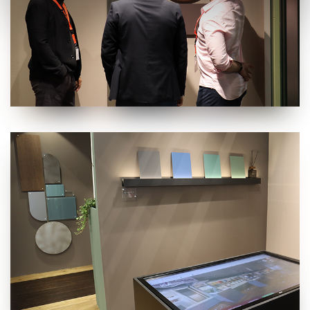
con altre informazioni che hai fornito loro o che hanno
raccolto dal tuo utilizzo dei loro servizi.
Cliccando sul tasto “
Accetta tutti i cookie
” acconsenti
all’utilizzo di tutti i cookie, mentre cliccando su “
Accetta
selezionati
” acconsenti all’installazione dei soli cookie
selezionati nei riquadri sottostanti. Cliccando su “
mostra
i dettagli
” puoi vedere nel dettaglio le finalità dei singoli
cookie e le terze parti che installano i cookie tramite il
presente sito. Puoi gestire in maniera del tutto autonoma i
cookie tramite la sezione "Cookie Policy - Impostazioni
Cookie", accettando o inibendo l'utilizzo delle diverse
tipologie di Cookie attive sul nostro sito.
Clicca qui
per visualizzare l’Informativa Privacy.