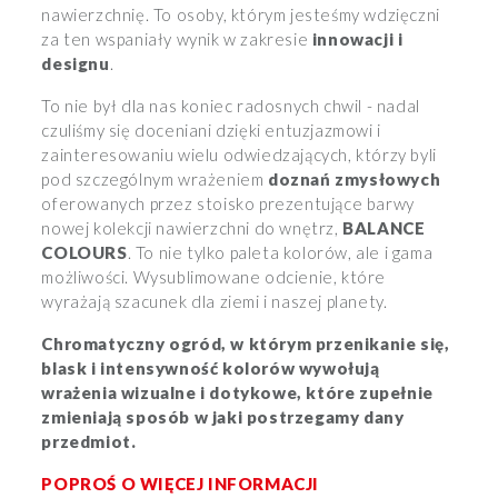
nawierzchnię. To osoby, którym jesteśmy wdzięczni
za ten wspaniały wynik w zakresie
innowacji i
designu
.
To nie był dla nas koniec radosnych chwil - nadal
czuliśmy się doceniani dzięki entuzjazmowi i
zainteresowaniu wielu odwiedzających, którzy byli
pod szczególnym wrażeniem
doznań zmysłowych
oferowanych przez stoisko prezentujące barwy
nowej kolekcji nawierzchni do wnętrz,
BALANCE
COLOURS
. To nie tylko paleta kolorów, ale i gama
możliwości. Wysublimowane odcienie, które
wyrażają szacunek dla ziemi i naszej planety.
Chromatyczny ogród, w którym przenikanie się,
blask i intensywność kolorów wywołują
wrażenia wizualne i dotykowe, które zupełnie
zmieniają sposób w jaki postrzegamy dany
przedmiot.
POPROŚ O WIĘCEJ INFORMACJI