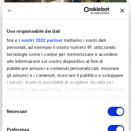
Uso responsabile dei dati
Noi e
i nostri 1022 partner
trattiamo i vostri dati
personali, ad esempio il vostro numero IP, utilizzando
tecnologie come i cookie per memorizzare e accedere
alle informazioni sul vostro dispositivo al fine di
pubblicare annunci e contenuti personalizzati, misurare
gli annunci e i contenuti, ricercare il pubblico e sviluppare
i servizi. Avete la possibilità di scegliere chi utilizza i
vostri dati e per quali scopi. Le vostre scelte in materia di
privacy sono applicabili solo su questa proprietà digitale
in cui avete effettuato le vostre scelte. È possibile
Selezione
modificare o revocare il proprio consenso in qualsiasi
Necessari
del
momento dalla Dichiarazione sui cookie o facendo clic
consenso
sull'icona di attivazione della privacy.
Preferenze