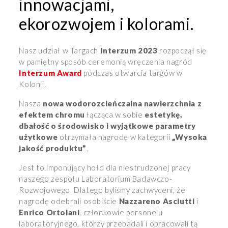
innowacjami,
ekorozwojem i kolorami.
Nasz udział w Targach
Interzum 2023
rozpoczął się
w pamiętny sposób ceremonią wręczenia nagród
Interzum Award
podczas otwarcia targów w
Kolonii.
Nasza
nowa
wodorozcieńczalna nawierzchnia z
efektem chromu
łącząca w sobie
estetykę,
dbałość o środowisko i wyjątkowe parametry
użytkowe
otrzymała nagrodę w kategorii
„Wysoka
jakość produktu”
.
Jest to imponujący hołd dla niestrudzonej pracy
naszego zespołu Laboratorium Badawczo-
Rozwojowego. Dlatego byliśmy zachwyceni, że
nagrodę odebrali osobiście
Nazzareno Asciutti
i
Enrico Ortolani
, członkowie personelu
laboratoryjnego, którzy przebadali i opracowali tą