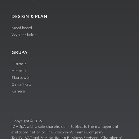
DESIGN & PLAN
Mood board
Wybierz kolor
GRUPA
O firmie
Historia
Ekorozwój
Certyfikaty
Kariera
Copyright © 2026
ICA SpA with a sole shareholder - Subject to the management
and coordination of The Sherwin-Williams Company
Tax ID., VAT and Reg. No. Italian Business Register - Chamber of