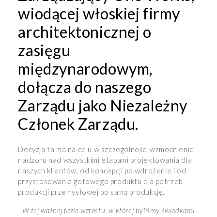
wiodącej włoskiej firmy
architektonicznej o
zasięgu
międzynarodowym,
dołącza do naszego
Zarządu jako Niezależny
Członek Zarządu.
Decyzja ta ma na celu w szczególności wzmocnienie
nadzoru nad wszystkimi etapami projektowania dla
naszych klientów, od koncepcji po wdrożenie i od
przystosowania gotowego produktu dla potrzeb
produkcji przemysłowej po samą produkcję.
„W tej ważnej fazie wzrostu, w której byliśmy świadkami