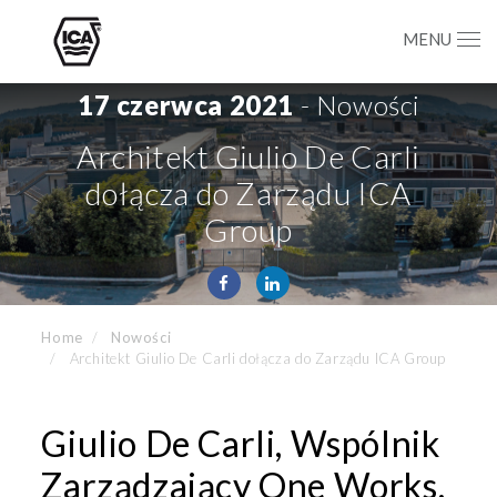
MENU
17 czerwca 2021
- Nowości
Architekt Giulio De Carli
dołącza do Zarządu ICA
Group
Home
Nowości
Architekt Giulio De Carli dołącza do Zarządu ICA Group
Giulio De Carli, Wspólnik
Zarządzający One Works,