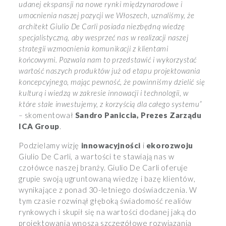
udanej ekspansji na nowe rynki międzynarodowe i
umocnienia naszej pozycji we Włoszech, uznaliśmy, że
architekt Giulio De Carli posiada niezbędną wiedzę
specjalistyczną, aby wesprzeć nas w realizacji naszej
strategii wzmocnienia komunikacji z klientami
końcowymi. Pozwala nam to przedstawić i wykorzystać
wartość naszych produktów już od etapu projektowania
koncepcyjnego, mając pewność, że powinniśmy dzielić się
kulturą i wiedzą w zakresie innowacji i technologii, w
które stale inwestujemy, z korzyścią dla całego systemu”
–
skomentował
Sandro Paniccia, Prezes Zarządu
ICA Group
.
Podzielamy wizję
innowacyjności
i
ekorozwoju
Giulio De Carli, a wartości te stawiają nas w
czołówce naszej branży. Giulio De Carli oferuje
grupie swoją ugruntowaną wiedzę i bazę klientów,
wynikające z ponad 30-letniego doświadczenia. W
tym czasie rozwinął głęboką świadomość realiów
rynkowych i skupił się na wartości dodanej jaką do
projektowania wnoszą szczegółowe rozwiązania