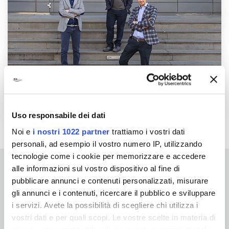
Uso responsabile dei dati
Noi e
i nostri 1022 partner
trattiamo i vostri dati
personali, ad esempio il vostro numero IP, utilizzando
tecnologie come i cookie per memorizzare e accedere
alle informazioni sul vostro dispositivo al fine di
WYPEŁNIJ FORMULARZ
pubblicare annunci e contenuti personalizzati, misurare
gli annunci e i contenuti, ricercare il pubblico e sviluppare
i servizi. Avete la possibilità di scegliere chi utilizza i
vostri dati e per quali scopi. Le vostre scelte in materia di
*Pola wymagane