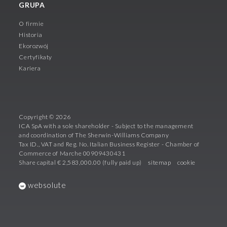
GRUPA
O firmie
Historia
Ekorozwój
Certyfikaty
Kariera
Copyright © 2026
ICA SpA with a sole shareholder - Subject to the management
and coordination of The Sherwin-Williams Company
Tax ID., VAT and Reg. No. Italian Business Register - Chamber of
Commerce of Marche 00909430431
Share capital € 2,583,000.00 (fully paid up)
sitemap
cookie
websolute