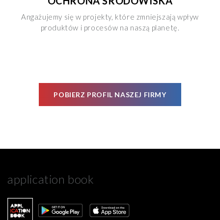
OCHRONA ŚRODOWISKA
Angażujemy się w projekty, które zmniejszają wpływ
produktów i procesów na naszą planetę.
POBIERZ PROFIL NASZEJ FIRMY
application book