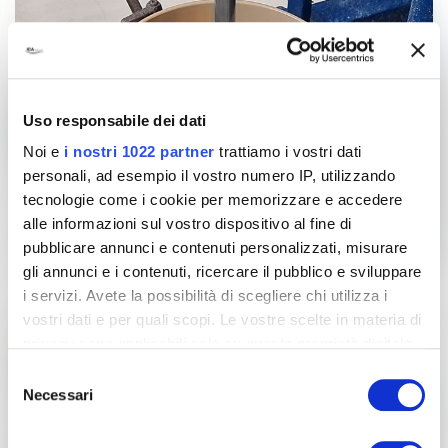
Uso responsabile dei dati
Noi e
i nostri 1022 partner
trattiamo i vostri dati
personali, ad esempio il vostro numero IP, utilizzando
tecnologie come i cookie per memorizzare e accedere
alle informazioni sul vostro dispositivo al fine di
pubblicare annunci e contenuti personalizzati, misurare
gli annunci e i contenuti, ricercare il pubblico e sviluppare
i servizi. Avete la possibilità di scegliere chi utilizza i
vostri dati e per quali scopi. Le vostre scelte in materia di
privacy sono applicabili solo su questa proprietà digitale
in cui avete effettuato le vostre scelte. È possibile
Selezione
modificare o revocare il proprio consenso in qualsiasi
Necessari
del
momento dalla Dichiarazione sui cookie o facendo clic
consenso
sull'icona di attivazione della privacy.