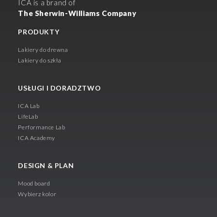
ICA is a brand of
The Sherwin-Williams Company
PRODUKTY
Lakiery do drewna
Lakiery do szkła
USŁUGI I DORADZTWO
ICA Lab
LifeLab
Performance Lab
ICA Academy
DESIGN & PLAN
Mood board
Wybierz kolor