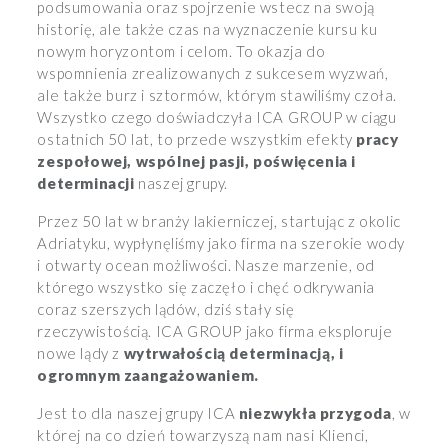
podsumowania oraz spojrzenie wstecz na swoją
historię, ale także czas na wyznaczenie kursu ku
nowym horyzontom i celom. To okazja do
wspomnienia zrealizowanych z sukcesem wyzwań,
ale także burz i sztormów, którym stawiliśmy czoła.
Wszystko czego doświadczyła ICA GROUP w ciągu
ostatnich 50 lat, to przede wszystkim efekty
pracy
zespołowej, wspólnej pasji, poświęcenia i
determinacji
naszej grupy.
Przez 50 lat w branży lakierniczej, startując z okolic
Adriatyku, wypłynęliśmy jako firma na szerokie wody
i otwarty ocean możliwości. Nasze marzenie, od
którego wszystko się zaczęło i chęć odkrywania
coraz szerszych lądów, dziś stały się
rzeczywistością. ICA GROUP jako firma eksploruje
nowe lądy z
wytrwałością determinacją, i
ogromnym zaangażowaniem.
Jest to dla naszej grupy ICA
niezwykła przygoda
, w
której na co dzień towarzyszą nam nasi Klienci,