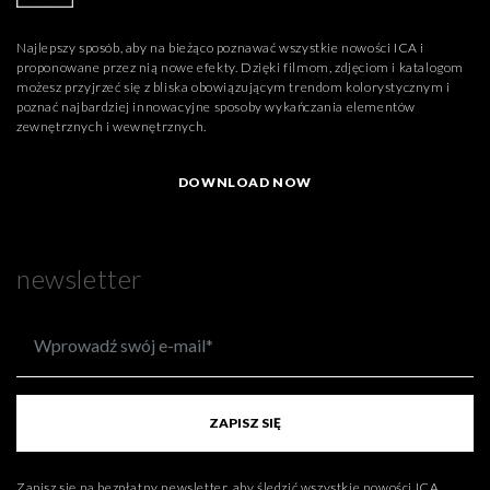
Najlepszy sposób, aby na bieżąco poznawać wszystkie nowości ICA i
proponowane przez nią nowe efekty. Dzięki filmom, zdjęciom i katalogom
możesz przyjrzeć się z bliska obowiązującym trendom kolorystycznym i
poznać najbardziej innowacyjne sposoby wykańczania elementów
zewnętrznych i wewnętrznych.
DOWNLOAD NOW
newsletter
ZAPISZ SIĘ
Zapisz się na bezpłatny newsletter, aby śledzić wszystkie nowości ICA.