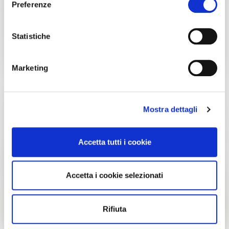
Preferenze
Con il tuo consenso, vorremmo anche:
raccogliere informazioni sulla tua posizione
Statistiche
geografica, con un'approssimazione di qualche
metro,
Marketing
Identificare il tuo dispositivo, scansionandolo
attivamente alla ricerca di caratteristiche specifiche
(impronte digitali).
Mostra dettagli
Approfondisci come vengono elaborati i tuoi dati personali
e imposta le tue preferenze nella
sezione dettagli
. Puoi
modificare o ritirare il tuo consenso in qualsiasi momento
Accetta tutti i cookie
dalla Dichiarazione sui cookie.
Utilizziamo i cookie per personalizzare contenuti ed
Accetta i cookie selezionati
annunci, per fornire funzionalità dei social media e per
analizzare il nostro traffico. Condividiamo inoltre
informazioni sul modo in cui utilizzi il nostro sito con i
Rifiuta
nostri partner che si occupano di analisi dei dati web,