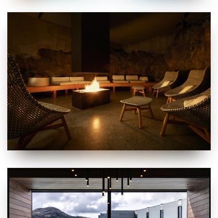
i dettagli
” puoi vedere nel dettaglio le finalità dei singoli
cookie e le terze parti che installano i cookie tramite il
presente sito. Puoi gestire in maniera del tutto autonoma i
cookie tramite la sezione "Cookie Policy - Impostazioni
Cookie", accettando o inibendo l'utilizzo delle diverse
tipologie di Cookie attive sul nostro sito.
Clicca qui
per visualizzare l’Informativa Privacy.