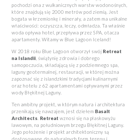
pochodzi ona z wulkanicznych warstw wodonośnych,
które znajdują się 2000 metrów pod ziemią. Jest
bogata w krzemionkę i minerały, a zatem ma unikalne
właściwości: oczyszcza, leczy, odmładza. Ta właśnie
woda opływa hotel, przepływa przez SPA, otacza
apartamenty. Witamy w Blue Lagoon Iceland!
W 2018 roku Blue Lagoon otworzył swój
Retreat
na Islandii
, świątynię zdrowia i dobrego
samopoczucia, składającą się z podziemnego spa,
laguny geotermalnej, restauracji, w której można
zapoznać się z islandzkimi tradycjami kulinarnymi
oraz hotelu z 62 apartamentami opływanymi przez
wody Błękitnej Laguny.
Ten ambitny projekt, w którym natura i architektura
przenikają się nawzajem, jest dziełem
Basalt
Architects
.
Retreat
wznosi się na płaskowyżu
lawowym, na południowym brzegu Błękitnej Laguny.
Jego położenie i projekt architektoniczny są
dostosowane do naturalnych form terenu i