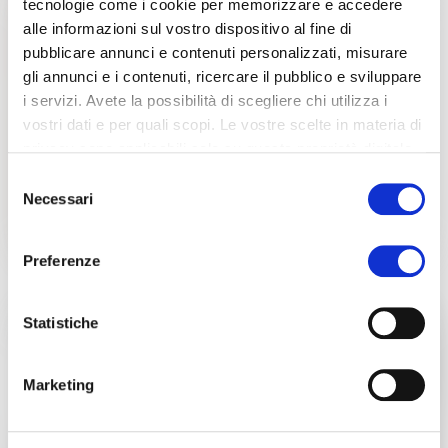
tecnologie come i cookie per memorizzare e accedere
alle informazioni sul vostro dispositivo al fine di
pubblicare annunci e contenuti personalizzati, misurare
gli annunci e i contenuti, ricercare il pubblico e sviluppare
i servizi. Avete la possibilità di scegliere chi utilizza i
vostri dati e per quali scopi. Le vostre scelte in materia di
privacy sono applicabili solo su questa proprietà digitale
in cui avete effettuato le vostre scelte. È possibile
Selezione
modificare o revocare il proprio consenso in qualsiasi
Necessari
del
momento dalla Dichiarazione sui cookie o facendo clic
consenso
sull'icona di attivazione della privacy.
Preferenze
Con il tuo consenso, vorremmo anche:
raccogliere informazioni sulla tua posizione
Statistiche
geografica, con un'approssimazione di qualche
metro,
Marketing
Identificare il tuo dispositivo, scansionandolo
attivamente alla ricerca di caratteristiche specifiche
(impronte digitali).