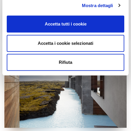
Mostra dettagli
Approfondisci come vengono elaborati i tuoi dati personali
e imposta le tue preferenze nella
sezione dettagli
. Puoi
modificare o ritirare il tuo consenso in qualsiasi momento
Accetta tutti i cookie
dalla Dichiarazione sui cookie.
Utilizziamo i cookie per personalizzare contenuti ed
Accetta i cookie selezionati
annunci, per fornire funzionalità dei social media e per
analizzare il nostro traffico. Condividiamo inoltre
informazioni sul modo in cui utilizzi il nostro sito con i
Rifiuta
nostri partner che si occupano di analisi dei dati web,
pubblicità e social media, i quali potrebbero combinarle
con altre informazioni che hai fornito loro o che hanno
raccolto dal tuo utilizzo dei loro servizi.
Cliccando sul tasto “
Accetta tutti i cookie
” acconsenti
all’utilizzo di tutti i cookie, mentre cliccando su “
Accetta
selezionati
” acconsenti all’installazione dei soli cookie
selezionati nei riquadri sottostanti. Cliccando su “
mostra