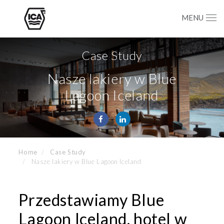
MENU
Case Study
Nasze lakiery w Blue
Lagoon Iceland
Home
Case Study
Nasze lakiery w Blue Lagoon Iceland
Przedstawiamy Blue
Lagoon Iceland, hotel w