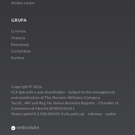
Wybierz kolor
GRUPA
O firmie
Historia
Ekorozwój
Certyfikaty
Kariera
Copyright © 2026
ICA SpA with a sole shareholder - Subject to the management
and coordination of The Sherwin-Williams Company
Tax ID., VAT and Reg. No. Italian Business Register - Chamber of
Commerce of Marche 00909430431
Share capital € 2,583,000.00 (fully paid up)
sitemap
cookie
websolute