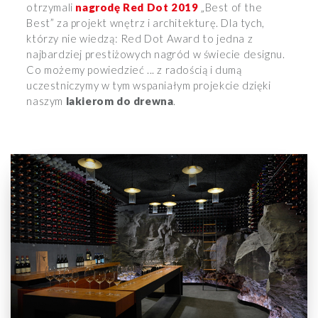
otrzymali
nagrodę Red Dot 2019
„Best of the
Best” za projekt wnętrz i architekturę. Dla tych,
którzy nie wiedzą: Red Dot Award to jedna z
najbardziej prestiżowych nagród w świecie designu.
Co możemy powiedzieć ... z radością i dumą
uczestniczymy w tym wspaniałym projekcie dzięki
naszym
lakierom do drewna
.