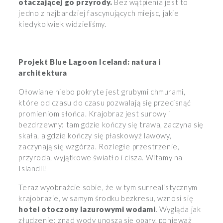
otaczającej go przyrody.
Bez wątpienia jest to
jedno z najbardziej fascynujących miejsc, jakie
kiedykolwiek widzieliśmy.
Projekt Blue Lagoon Iceland: natura i
architektura
Ołowiane niebo pokryte jest grubymi chmurami,
które od czasu do czasu pozwalają się przecisnąć
promieniom słońca. Krajobraz jest surowy i
bezdrzewny: tam gdzie kończy się trawa, zaczyna się
skała, a gdzie kończy się płaskowyż lawowy,
zaczynają się wzgórza. Rozległe przestrzenie,
przyroda, wyjątkowe światło i cisza. Witamy na
Islandii!
Teraz wyobraźcie sobie, że w tym surrealistycznym
krajobrazie, w samym środku bezkresu, wznosi się
hotel otoczony lazurowymi wodami
. Wygląda jak
złudzenie: znad wody unoszą się opary, ponieważ