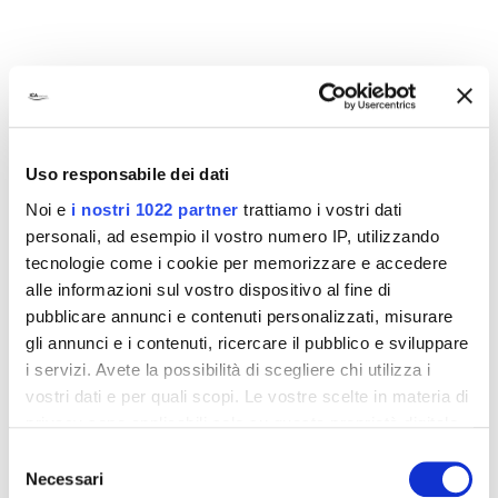
ICA:
solutions that matter
Wiemy co liczy się dla naszych klientów.
Uso responsabile dei dati
Znamy ich wyzwania, ich produkty oraz ich
rynki zbytu. Dlatego też oferujemy
Noi e
i nostri 1022 partner
trattiamo i vostri dati
personali, ad esempio il vostro numero IP, utilizzando
rozwiązania. Rozwiązania, które mają
tecnologie come i cookie per memorizzare e accedere
znaczenie.
alle informazioni sul vostro dispositivo al fine di
pubblicare annunci e contenuti personalizzati, misurare
gli annunci e i contenuti, ricercare il pubblico e sviluppare
i servizi. Avete la possibilità di scegliere chi utilizza i
vostri dati e per quali scopi. Le vostre scelte in materia di
privacy sono applicabili solo su questa proprietà digitale
in cui avete effettuato le vostre scelte. È possibile
Selezione
PROCESY O WYSOKIEJ JAKOŚCI
modificare o revocare il proprio consenso in qualsiasi
Necessari
del