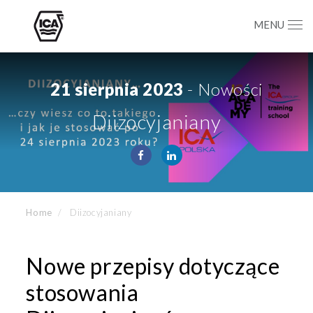
MENU
21 sierpnia 2023
- Nowości
Diizocyjaniany
Home
Diizocyjaniany
Nowe przepisy dotyczące
stosowania