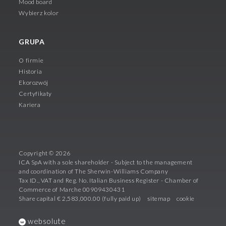
Mood board
Wybierz kolor
GRUPA
O firmie
Historia
Ekorozwój
Certyfikaty
Kariera
Copyright © 2026
ICA SpA with a sole shareholder - Subject to the management
and coordination of The Sherwin-Williams Company
Tax ID., VAT and Reg. No. Italian Business Register - Chamber of
Commerce of Marche 00909430431
Share capital € 2,583,000.00 (fully paid up)
sitemap
cookie
websolute