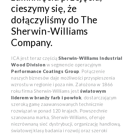
cieszymy się, że
dołączyliśmy do The
Sherwin-Williams
Company.
ICA jest teraz częścią
Sherwin-Williams Industrial
Wood Division
w segmencie operacyjnym
Performance Coatings Group
. Połączenie
naszych biznesów daje możliwości przyspieszenia
wzrostu w regionie i poza nim. Założona w 1866
roku firma Sherwin-Williams jest
światowym
liderem w branży farb i powłok
, dostarczającym
szeroką gamę zaawansowanych technicznie
rozwiązań w ponad 120 krajach. Powszechnie
szanowana marka, Sherwin-Williams, oferuje
niezrównaną sieć dystrybucji, organizację handlową,
światowej klasy badania i rozwój oraz szeroki