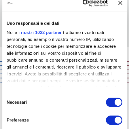
odpowiedzi na zapytanie przesłane przez formularz.
Szczegóły w
Polityce prywatności
.
WYŚLIJ
Uso responsabile dei dati
Noi e
i nostri 1022 partner
trattiamo i vostri dati
personali, ad esempio il vostro numero IP, utilizzando
tecnologie come i cookie per memorizzare e accedere
alle informazioni sul vostro dispositivo al fine di
pubblicare annunci e contenuti personalizzati, misurare
gli annunci e i contenuti, ricercare il pubblico e sviluppare
i servizi. Avete la possibilità di scegliere chi utilizza i
vostri dati e per quali scopi. Le vostre scelte in materia di
privacy sono applicabili solo su questa proprietà digitale
in cui avete effettuato le vostre scelte. È possibile
Selezione
modificare o revocare il proprio consenso in qualsiasi
Necessari
del
ICA:
solutions that matter
momento dalla Dichiarazione sui cookie o facendo clic
consenso
sull'icona di attivazione della privacy.
Preferenze
Wiemy co liczy się dla naszych klientów.