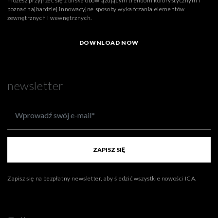
możesz przyjrzeć się z bliska obowiązującym trendom kolorystycznym i
poznać najbardziej innowacyjne sposoby wykańczania elementów
zewnętrznych i wewnętrznych.
DOWNLOAD NOW
newsletter
ZAPISZ SIĘ
Zapisz się na bezpłatny newsletter, aby śledzić wszystkie nowości ICA.