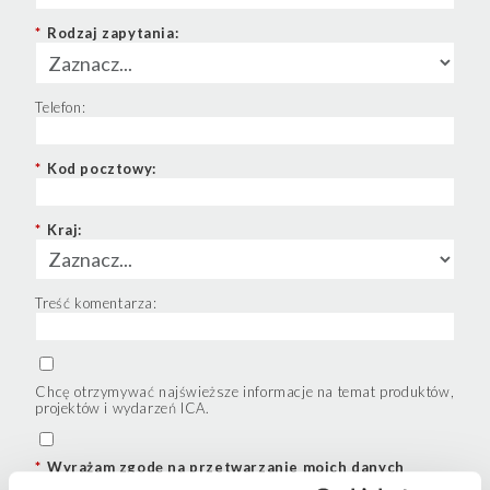
*
Rodzaj zapytania:
Telefon:
*
Kod pocztowy:
*
Kraj:
Treść komentarza:
Chcę otrzymywać najświeższe informacje na temat produktów,
projektów i wydarzeń ICA.
*
Wyrażam zgodę na przetwarzanie moich danych
osobowych przez Sherwin-Williams w celu udzielenia