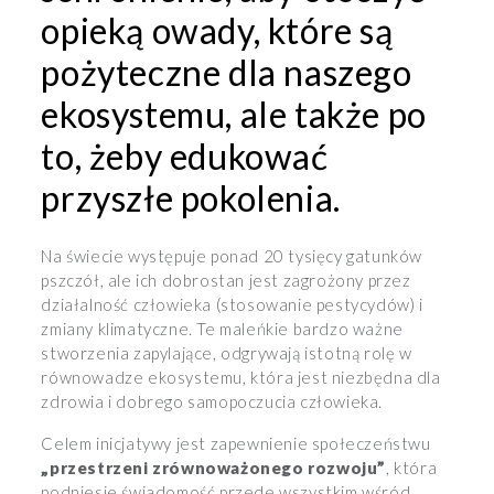
opieką owady, które są
pożyteczne dla naszego
ekosystemu, ale także po
to, żeby edukować
przyszłe pokolenia.
Na świecie występuje ponad 20 tysięcy gatunków
pszczół, ale ich dobrostan jest zagrożony przez
działalność człowieka (stosowanie pestycydów) i
zmiany klimatyczne. Te maleńkie bardzo ważne
stworzenia zapylające, odgrywają istotną rolę w
równowadze ekosystemu, która jest niezbędna dla
zdrowia i dobrego samopoczucia człowieka.
Celem inicjatywy jest zapewnienie społeczeństwu
„przestrzeni zrównoważonego rozwoju”
, która
podniesie świadomość przede wszystkim wśród