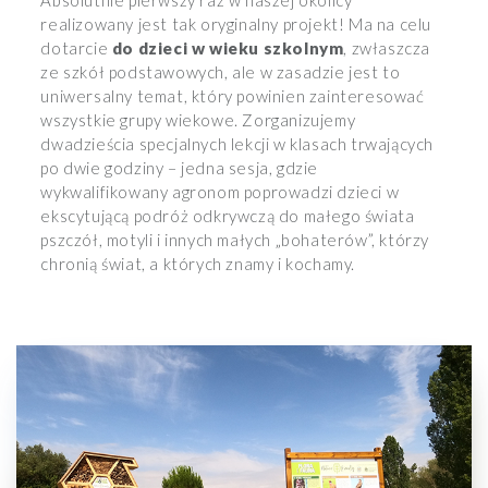
Absolutnie pierwszy raz w naszej okolicy
realizowany jest tak oryginalny projekt! Ma na celu
dotarcie
do dzieci w wieku szkolnym
, zwłaszcza
ze szkół podstawowych, ale w zasadzie jest to
uniwersalny temat, który powinien zainteresować
wszystkie grupy wiekowe. Zorganizujemy
dwadzieścia specjalnych lekcji w klasach trwających
po dwie godziny – jedna sesja, gdzie
wykwalifikowany agronom poprowadzi dzieci w
ekscytującą podróż odkrywczą do małego świata
pszczół, motyli i innych małych „bohaterów”, którzy
chronią świat, a których znamy i kochamy.