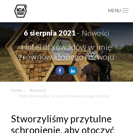
MENU
6 sierpnia 2021
- Nowości
Hotel dla owadów w imię
zrównoważonego rozwoju
Home
Nowości
Hotel dla owadów w imię zrównoważonego rozwoju
Stworzyliśmy przytulne
schronienie, aby otoczyć