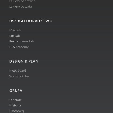
Lakiery do drewna
Lakiery do szkła
USŁUGI I DORADZTWO
ICA Lab
LifeLab
Performance Lab
ICA Academy
DESIGN & PLAN
Mood board
Wybierz kolor
GRUPA
O firmie
Historia
Ekorozwój