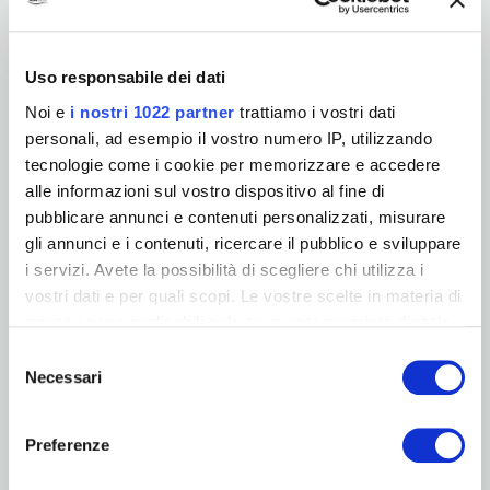
*
Rodzaj zapytania:
Uso responsabile dei dati
Telefon:
Noi e
i nostri 1022 partner
trattiamo i vostri dati
personali, ad esempio il vostro numero IP, utilizzando
*
Kod pocztowy:
tecnologie come i cookie per memorizzare e accedere
alle informazioni sul vostro dispositivo al fine di
*
Kraj:
pubblicare annunci e contenuti personalizzati, misurare
gli annunci e i contenuti, ricercare il pubblico e sviluppare
i servizi. Avete la possibilità di scegliere chi utilizza i
Treść komentarza:
vostri dati e per quali scopi. Le vostre scelte in materia di
privacy sono applicabili solo su questa proprietà digitale
in cui avete effettuato le vostre scelte. È possibile
Selezione
Chcę otrzymywać najświeższe informacje na temat produktów,
modificare o revocare il proprio consenso in qualsiasi
Necessari
del
projektów i wydarzeń ICA.
momento dalla Dichiarazione sui cookie o facendo clic
consenso
sull'icona di attivazione della privacy.
Preferenze
*
Wyrażam zgodę na przetwarzanie moich danych
osobowych przez Sherwin-Williams w celu udzielenia
odpowiedzi na zapytanie przesłane przez formularz.
Con il tuo consenso, vorremmo anche: