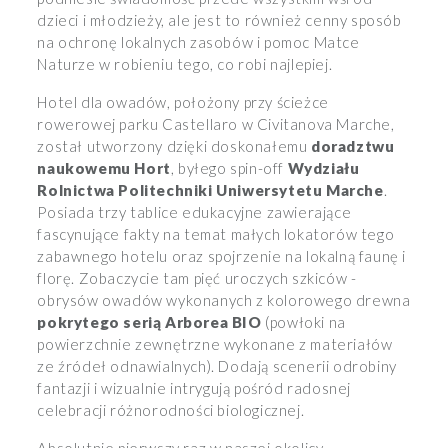
dzieci i młodzieży, ale jest to również cenny sposób
na ochronę lokalnych zasobów i pomoc Matce
Naturze w robieniu tego, co robi najlepiej.
Hotel dla owadów, położony przy ścieżce
rowerowej parku Castellaro w Civitanova Marche,
został utworzony dzięki doskonałemu
doradztwu
naukowemu Hort
, byłego spin-off
Wydziału
Rolnictwa Politechniki Uniwersytetu Marche
.
Posiada trzy tablice edukacyjne zawierające
fascynujące fakty na temat małych lokatorów tego
zabawnego hotelu oraz spojrzenie na lokalną faunę i
florę. Zobaczycie tam pięć uroczych szkiców -
obrysów owadów wykonanych z kolorowego drewna
pokrytego serią Arborea BIO
(powłoki na
powierzchnie zewnętrzne wykonane z materiałów
ze źródeł odnawialnych). Dodają scenerii odrobiny
fantazji i wizualnie intrygują pośród radosnej
celebracji różnorodności biologicznej.