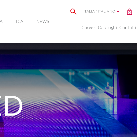
ITALIA / ITALIANO
A
ICA
NEWS
Career
Cataloghi
Contatti
ED