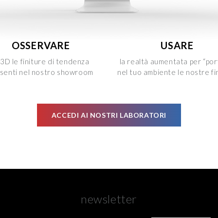
OSSERVARE
USARE
 3D le finiture di tendenza
la realtà aumentata per “por
senti nel nostro showroom
nel tuo ambiente le nostre fi
ACCEDI AI NOSTRI LABORATORI
newsletter