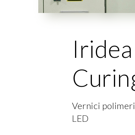
Iride
Curin
Vernici polimer
LED