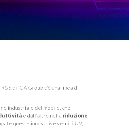
i R&S di ICA Group c’è una linea di
one industriale del mobile, che
duttività
e dall’altro nella
riduzione
uppate queste innovative vernici UV,