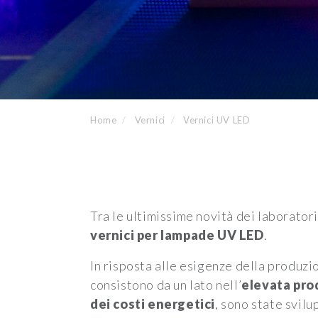
Home
Vernici
Vernici UV LED
Tra le ultimissime novità dei laborator
vernici per lampade UV LED
.
In risposta alle esigenze della produzi
consistono da un lato nell’
elevata pro
dei costi energetici
, sono state svil