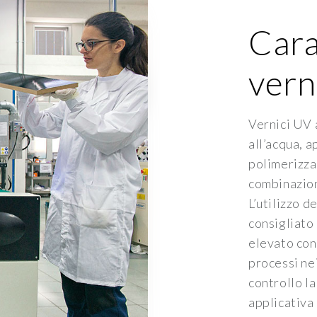
Cara
vern
Vernici UV 
all’acqua, 
polimerizza
combinazio
L’utilizzo 
consigliato
elevato con
processi ne
controllo l
applicativa