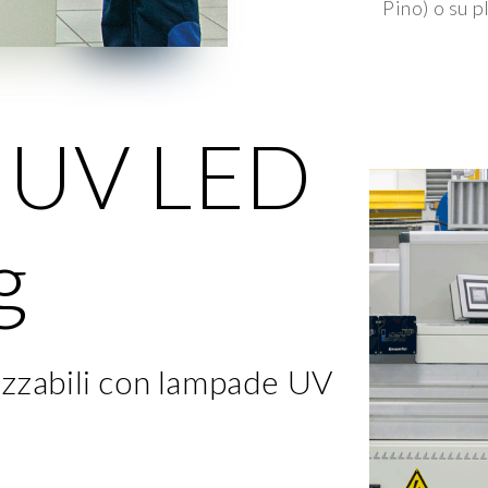
Pino) o su p
a UV LED
g
izzabili con lampade UV