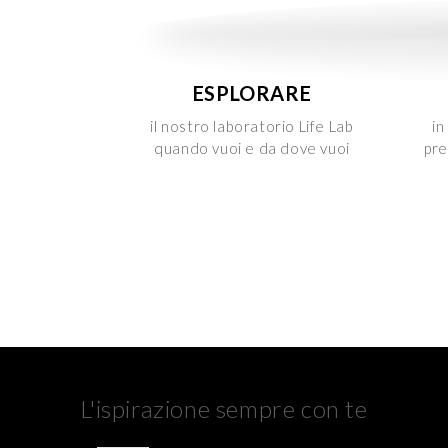
ESPLORARE
il nostro laboratorio Life Lab
in
quando vuoi e da dove vuoi
pre
L'ispirazione sempre con te