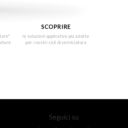
SCOPRIRE
tare"
le soluzioni applicative più adatte
niture
per i nostri cicli di verniciatura
Seguici su