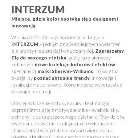
INTERZUM
Miejsce, gdzie kolor spotyka się z designem i
innowacją
W dniach 20–23 maja będziemy na targach
INTERZUM
– jednym z najważniejszych wydarzeń
dla branży meblarskiej i wnętrzarskiej.
Zapraszamy
Cię do naszego stoiska
, gdzie jako pierwszy
zobaczysz
nowe kolekcje kolorów i efektów
specjalnych
marki Sherwin-Williams
. To świetna
okazja, by
poznać aktualne trendy
, innowacje i
inspiracje materiałowe, które możesz wykorzystać
w swojej produkcji.
Odkryj połączenie sztuki, natury i technologii
poprzez instalację z motywem wilka - symbolu siły,
ochrony i ducha zespołowego działania. Trzy dzieła,
wykonane z użyciem ekologicznych wykończeń i
charakterystycznych kolorów, odzwierciedlają
wiedzę, stabilność i innowacyjność naszych marek,