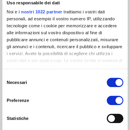
Uso responsabile dei dati
*
Kod pocztowy:
Noi e
i nostri 1022 partner
trattiamo i vostri dati
personali, ad esempio il vostro numero IP, utilizzando
*
Kraj:
tecnologie come i cookie per memorizzare e accedere
alle informazioni sul vostro dispositivo al fine di
Treść komentarza:
pubblicare annunci e contenuti personalizzati, misurare
gli annunci e i contenuti, ricercare il pubblico e sviluppare
i servizi. Avete la possibilità di scegliere chi utilizza i
vostri dati e per quali scopi. Le vostre scelte in materia di
Chcę otrzymywać najświeższe informacje na temat produktów,
projektów i wydarzeń ICA.
privacy sono applicabili solo su questa proprietà digitale
in cui avete effettuato le vostre scelte. È possibile
Selezione
modificare o revocare il proprio consenso in qualsiasi
Necessari
*
Wyrażam zgodę na przetwarzanie moich danych
del
osobowych przez Sherwin-Williams w celu udzielenia
momento dalla Dichiarazione sui cookie o facendo clic
consenso
odpowiedzi na zapytanie przesłane przez formularz.
sull'icona di attivazione della privacy.
Szczegóły w
Polityce prywatności
.
Preferenze
Con il tuo consenso, vorremmo anche:
WYŚLIJ
raccogliere informazioni sulla tua posizione
Statistiche
geografica, con un'approssimazione di qualche